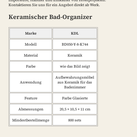
Importeure, Händler und Einkäufer von Hotelprojekten.
Kontaktieren Sie uns für ein Angebot direkt ab Werk.
Keramischer Bad-Organizer
Marke
KDL
Modell
BD050-Y-8-K744
Material
Keramik
Farbe
wie das Bild zeigt
Aufbewahrungsmöbel
Anwendung
aus Keramik für das
Badezimmer
Feature
Farbe Glasierte
Abmessungen
20,5 × 10,5 × 11 cm
Mindestbestellmenge
800 sets