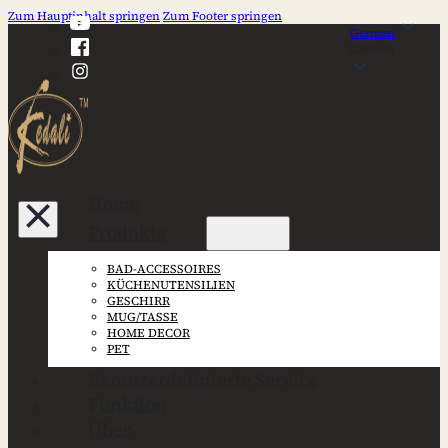
Zum Hauptinhalt springen
Zum Footer springen
German
German
Home
Produkte
BAD-ACCESSOIRES
KÜCHENUTENSILIEN
GESCHIRR
MUG/TASSE
HOME DECOR
PET
Benutzerdefinierte Service
Funktion
Über