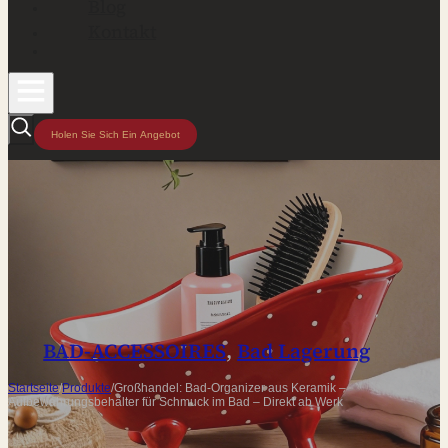
Blog
Kontakt
Holen Sie Sich Ein Angebot
BAD-ACCESSOIRES
,
Bad Lagerung
Startseite
/
Produkte
/
Großhandel: Bad-Organizer aus Keramik –
Aufbewahrungsbehälter für Schmuck im Bad – Direkt ab Werk