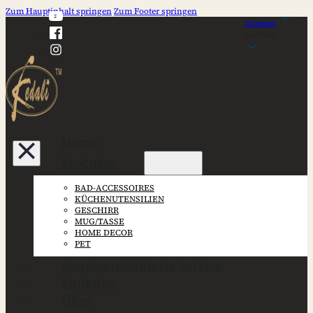
Zum Hauptinhalt springen
Zum Footer springen
German
German
Home
Produkte
BAD-ACCESSOIRES
KÜCHENUTENSILIEN
GESCHIRR
MUG/TASSE
HOME DECOR
PET
Benutzerdefinierte Service
Funktion
Über