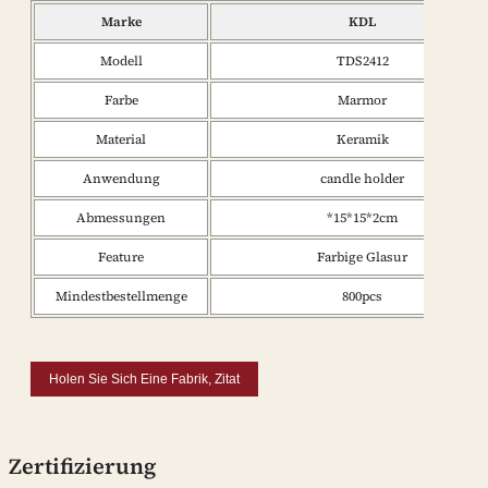
Marke
KDL
Modell
TDS2412
Farbe
Marmor
Material
Keramik
Anwendung
candle holder
Abmessungen
*15*15*2cm
Feature
Farbige Glasur
Mindestbestellmenge
800pcs
Holen Sie Sich Eine Fabrik, Zitat
Zertifizierung