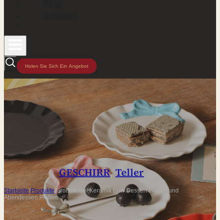
Blog
Kontakt
Holen Sie Sich Ein Angebot
GESCHIRR
,
Teller
Startseite
/
Produkte
/
Großhandel Keramik Bow Dessert Platten und
Abendessen Platten