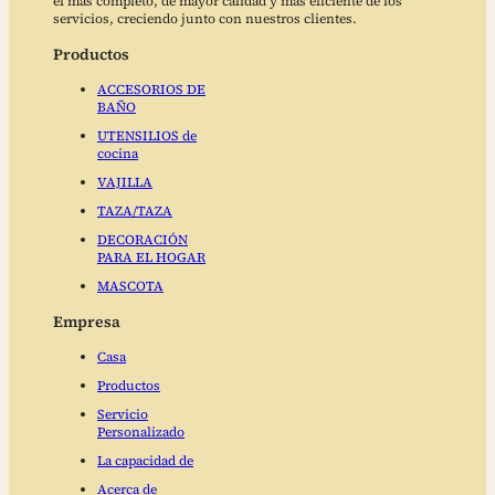
el más completo, de mayor calidad y más eficiente de los
servicios, creciendo junto con nuestros clientes.
Productos
ACCESORIOS DE
BAÑO
UTENSILIOS de
cocina
VAJILLA
TAZA/TAZA
DECORACIÓN
PARA EL HOGAR
MASCOTA
Empresa
Casa
Productos
Servicio
Personalizado
La capacidad de
Acerca de