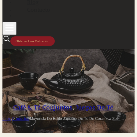
Blog
Contacto
Obtener Una Cotización
Café & Té Conjuntos
,
Juegos De Té
Inicio
/
Productos
/
Mayorista De Estilo Japonés De Té De Cerámica Set