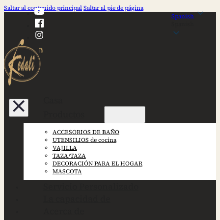
Saltar al contenido principal
Saltar al pie de página
Spanish
Spanish
Casa
Productos
ACCESORIOS DE BAÑO
UTENSILIOS de cocina
VAJILLA
TAZA/TAZA
DECORACIÓN PARA EL HOGAR
MASCOTA
Servicio Personalizado
La capacidad de
Acerca de