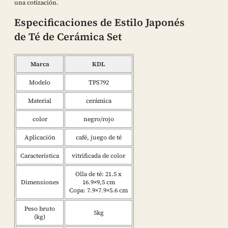
una cotización.
Especificaciones de Estilo Japonés
de Té de Cerámica Set
Marca
KDL
Modelo
TPS792
Material
cerámica
color
negro/rojo
Aplicación
café, juego de té
Característica
vitrificada de color
Olla de té: 21.5 x
Dimensiones
16.9×9,5 cm
Copa: 7.9×7.9×5.6 cm
Peso bruto
5kg
(kg)