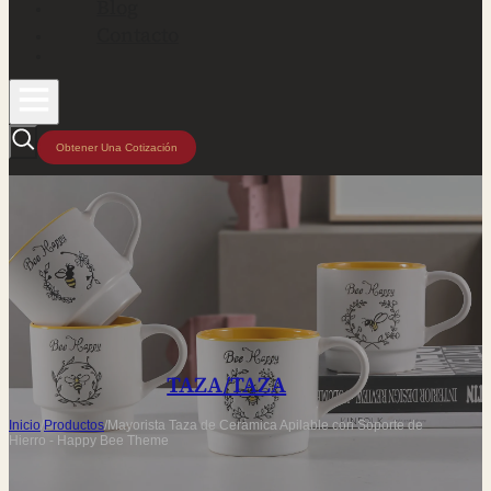
Blog
Contacto
Obtener Una Cotización
TAZA/TAZA
Inicio
/
Productos
/
Mayorista Taza de Cerámica Apilable con Soporte de
Hierro - Happy Bee Theme