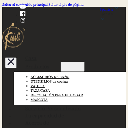
Saltar al contenido principal
Saltar al pie de página
Spanish
Spanish
Casa
Productos
ACCESORIOS DE BAÑO
UTENSILIOS de cocina
VAJILLA
TAZA/TAZA
DECORACIÓN PARA EL HOGAR
MASCOTA
Servicio Personalizado
La capacidad de
Acerca de