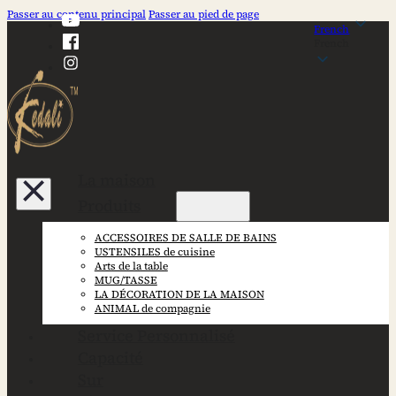
Passer au contenu principal
Passer au pied de page
French
French
La maison
Produits
ACCESSOIRES DE SALLE DE BAINS
USTENSILES de cuisine
Arts de la table
MUG/TASSE
LA DÉCORATION DE LA MAISON
ANIMAL de compagnie
Service Personnalisé
Capacité
Sur