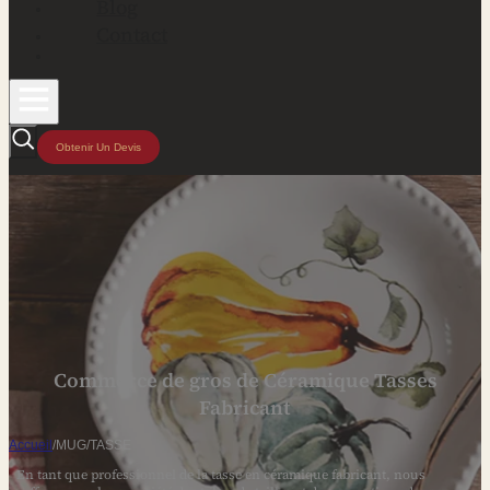
Blog
Contact
Obtenir Un Devis
Commerce de gros de Céramique Tasses
Fabricant
Accueil
/
MUG/TASSE
En tant que professionnel de la tasse en céramique fabricant, nous