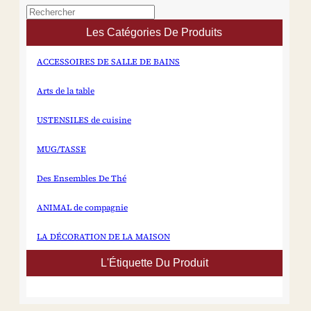
marques à créer des
collections de tasses à café
Les Catégories De Produits
et de tasses en céramique
uniques et adaptées au
marché. Spécifications...
ACCESSOIRES DE SALLE DE BAINS
Arts de la table
USTENSILES de cuisine
MUG/TASSE
Des Ensembles De Thé
ANIMAL de compagnie
LA DÉCORATION DE LA MAISON
L'Étiquette Du Produit