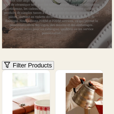
offrons une large variété de styles, de tailles et de conceptions de
gros de céramique tasses et des tasses. Adapté pour une utilisation
quotidienne, les cadeaux, ou l'hospitalité projets, notre gamme de
produits de simples tasses à l'appariement des multi-ensembles de
pièces, mettant en vedette diverses formes, de couleurs et de
finitions. Nous offrons l'OEM et l'ODM services, ce qui permet la
personnalisation des logos, des dessins et des emballages.
Contactez-nous pour un catalogue, un devis ou un service
personnalisé.