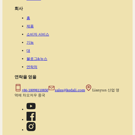
회사
홈
제품
소비자 서비스
기능
대
블로그&뉴스
연락처
연락을 얻을
+86-18098110850
sales@kedali.com
Lianyun 산업 영
역에 차오저우 중국