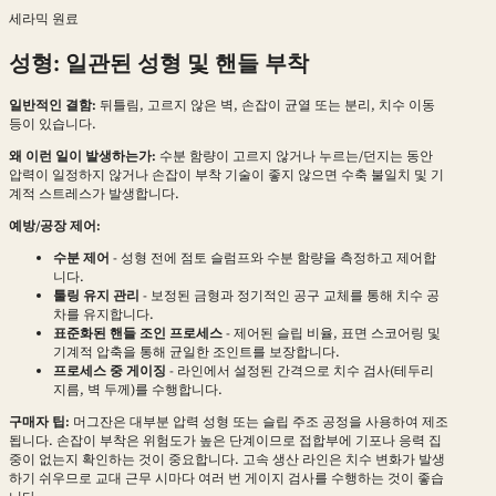
세라믹 원료
성형: 일관된 성형 및 핸들 부착
일반적인 결함:
뒤틀림, 고르지 않은 벽, 손잡이 균열 또는 분리, 치수 이동
등이 있습니다.
왜 이런 일이 발생하는가:
수분 함량이 고르지 않거나 누르는/던지는 동안
압력이 일정하지 않거나 손잡이 부착 기술이 좋지 않으면 수축 불일치 및 기
계적 스트레스가 발생합니다.
예방/공장 제어:
수분 제어
- 성형 전에 점토 슬럼프와 수분 함량을 측정하고 제어합
니다.
툴링 유지 관리
- 보정된 금형과 정기적인 공구 교체를 통해 치수 공
차를 유지합니다.
표준화된 핸들 조인 프로세스
- 제어된 슬립 비율, 표면 스코어링 및
기계적 압축을 통해 균일한 조인트를 보장합니다.
프로세스 중 게이징
- 라인에서 설정된 간격으로 치수 검사(테두리
지름, 벽 두께)를 수행합니다.
구매자 팁:
머그잔은 대부분 압력 성형 또는 슬립 주조 공정을 사용하여 제조
됩니다. 손잡이 부착은 위험도가 높은 단계이므로 접합부에 기포나 응력 집
중이 없는지 확인하는 것이 중요합니다. 고속 생산 라인은 치수 변화가 발생
하기 쉬우므로 교대 근무 시마다 여러 번 게이지 검사를 수행하는 것이 좋습