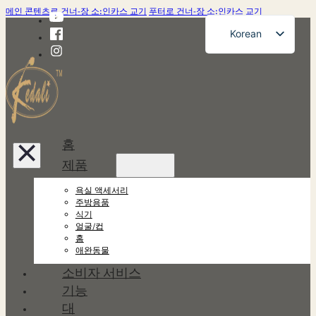
메인 콘텐츠로 건너-장 소:인카스 교기
푸터로 건너-장 소:인카스 교기
Korean
English
French
German
Russian
홈
Spanish
제품
Portuguese
욕실 액세서리
Japanese
주방용품
식기
얼굴/컵
홈
애완동물
소비자 서비스
기능
대