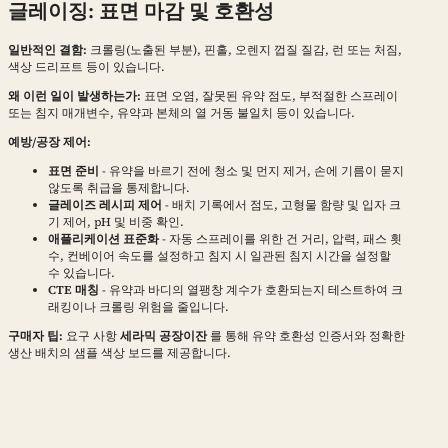
글레이징: 표면 마감 및 호환성
일반적인 결함:
크롤링(노출된 부분), 핀홀, 오렌지 껍질 질감, 런 또는 처짐,
색상 드리프트 등이 있습니다.
왜 이런 일이 발생하는가:
표면 오염, 잘못된 유약 점도, 부적절한 스프레이
또는 침지 매개변수, 유약과 본체의 열 거동 불일치 등이 있습니다.
예방/공장 제어:
표면 준비
- 유약을 바르기 전에 청소 및 먼지 제거, 손에 기름이 묻지
않도록 취급을 통제합니다.
글레이즈 레시피 제어
- 배치 기록에서 점도, 고형물 함량 및 입자 크
기 제어, pH 및 비중 확인.
애플리케이션 표준화
- 자동 스프레이를 위한 건 거리, 압력, 패스 횟
수, 컨베이어 속도를 설정하고 침지 시 일관된 침지 시간을 설정할
수 있습니다.
CTE 매칭
- 유약과 바디의 열팽창 계수가 호환되는지 테스트하여 크
래킹이나 크롤링 위험을 줄입니다.
구매자 팁:
요구 사항
세라믹 공장이잔
를 통해 유약 호환성 인증서와 정확한
생산 배치의 샘플 색상 보드를 제공합니다.