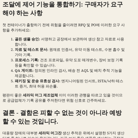
조달에 제어 기능을 통합하기: 구매자가 요구
해야 하는 사항
첫 컨테이너가 출항하기 전에 위험을 줄이려면 RFQ 및 PO에 이러한 요구 사
항을 추가하세요:
골든 샘플 승인:
서명하고 공장에서 보관하며 생산 참고 자료로 사용
합니다.
자료 및 테스트 문서:
원재료 인증서, 유약 이동 테스트, 수분 흡수 및
가마 기록.
프로세스 기록:
건조 프로파일, 유약 도포 매개변수, 장비 보정 기록
등을 확인할 수 있습니다.
QA 게이트:
정의된 인라인 검사, 배송 전 AQL 및 배치 추적 기능을
제공합니다.
패키징 및 운송 유효성 검사:
엔지니어링된 인서트, ISTA/낙하 테스
트 증거, 최대 허용 파손률.
평판이 좋은
세라믹 머그 제조업체
이미 이러한 관행을 따르고 있을 것이므
로 공급업체가 기록 공유를 주저한다면 위험 신호로 간주하세요.
결론 - 결함은 피할 수 없는 것이 아니라 예방
할 수 있는 것입니다.
대용량 장애의 대부분
세라믹 머그잔
생산 추적은 위에서 설명한 5가지 생산