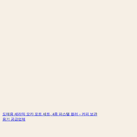
도매용 세라믹 모카 포트 세트, 4종 파스텔 컬러 – 커피 보관
용기 공급업체