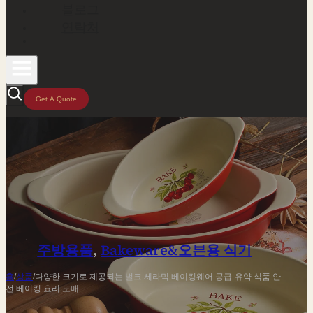
블로그
연락처
Get A Quote
주방용품
,
Bakeware&오븐용 식기
홈
/
상품
/
다양한 크기로 제공되는 벌크 세라믹 베이킹웨어 공급-유약 식품 안
전 베이킹 요리 도매