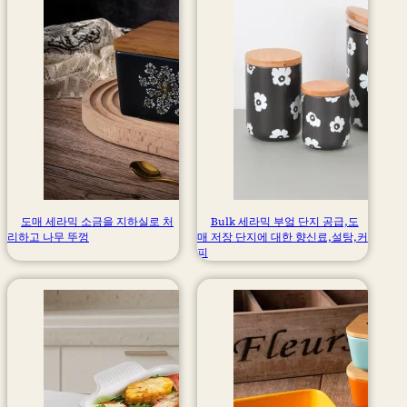
도매 세라믹 소금을 지하실로 처
Bulk 세라믹 부엌 단지 공급,도
리하고 나무 뚜껑
매 저장 단지에 대한 향신료,설탕,커
피