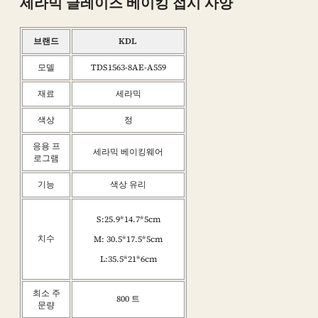
세라믹 글레이즈 베이킹 접시 사양
브랜드
KDL
모델
TDS1563-8AE-A559
재료
세라믹
색상
정
응용 프
세라믹 베이킹웨어
로그램
기능
색상 유리
S:25.9*14.7*5cm
치수
M: 30.5*17.5*5cm
L:35.5*21*6cm
최소 주
800 트
문량