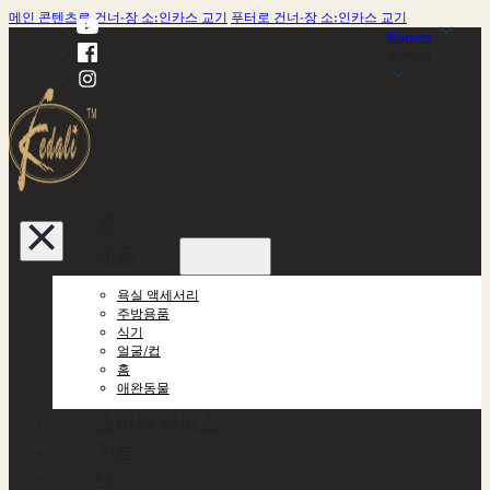
메인 콘텐츠로 건너-장 소:인카스 교기
푸터로 건너-장 소:인카스 교기
Korean
Korean
홈
제품
욕실 액세서리
주방용품
식기
얼굴/컵
홈
애완동물
소비자 서비스
기능
대