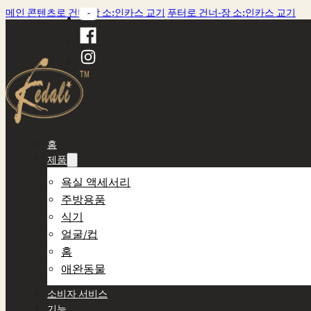
메인 콘텐츠로 건너-장 소:인카스 교기
푸터로 건너-장 소:인카스 교기
홈
제품
욕실 액세서리
주방용품
식기
얼굴/컵
홈
애완동물
소비자 서비스
기능