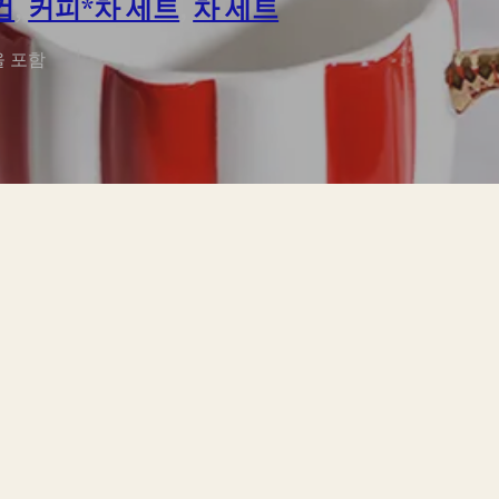
컵
,
커피*차 세트
,
차 세트
을 포함