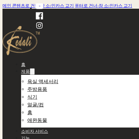
메인 콘텐츠로 건너-장 소:인카스 교기
푸터로 건너-장 소:인카스 교기
홈
제품
욕실 액세서리
주방용품
식기
얼굴/컵
홈
애완동물
소비자 서비스
기능