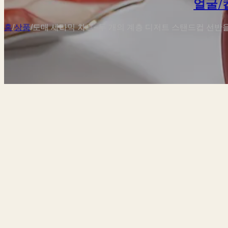
얼굴/
홈
/
상품
/
도매 세라믹 차트–두 개의 계층 디저트 스탠드컵 선반