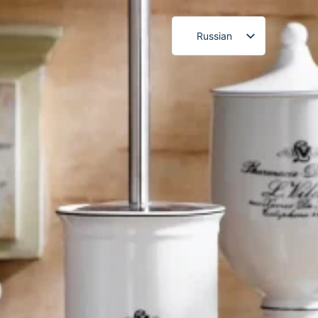
Russian
English
French
German
Spanish
Portuguese
Japanese
Korean