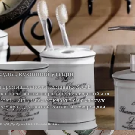
уды, кухонной утвари
й промышленности, компания Kedali
сококачественных керамических изделий для
тей. Наш бизнес включает в себя оптовую
ессуаров для ванной комнаты, товаров для
ми фарфоровыми изделиями