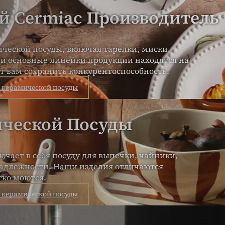
й Cermiac Производитель
еской посуды, включая тарелки, миски,
ши основные линейки продукции находятся на
ет вам сохранить конкурентоспособность.
 керамической посуды
ической Посуды
чает в себя посуду для выпечки, чайники,
надлежности. Наши изделия отличаются
гко моются.
 керамической посуды