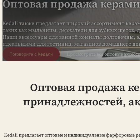
Оптовая продажа керами
Kedali также предлагает широкий ассортимент кера
таких как мыльницы, держатели для зубных щеток, 
Наши аксессуары для ванной комнаты долговечны, эл
идеальными для гостиниц, магазинов домашнего дек
Просмотреть все оптовые аксесс
Поговорите с Кедали
Оптовая продажа к
принадлежностей, ак
Kedali предлагает оптовые и индивидуальные фарфоровые р