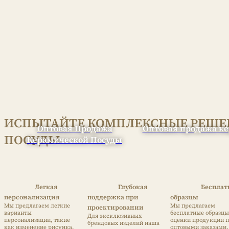
ИСПЫТАЙТЕ КОМПЛЕКСНЫЕ РЕШЕ
Оптовая Продажа
Оптовая продажа ке
ПОСУДЫ
Керамической Посуды
Легкая
Глубокая
Беспла
персонализация
поддержка при
образцы
Мы предлагаем легкие
Мы предлагаем
проектировании
варианты
бесплатные образцы
Для эксклюзивных
персонализации, такие
оценки продукции 
брендовых изделий наша
как изменение рисунка,
оптовыми заказами,