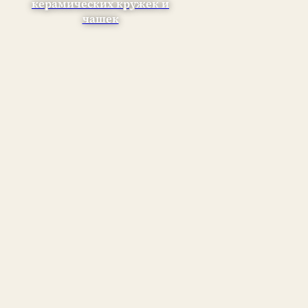
керамических кружек и
чашек