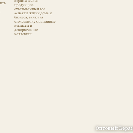
керамической
рить
продукции,
охватывающей все
й
аспекты жизни дома и
бизнеса, включая
столовые, кухни, ванные
комнаты и
декоративные
коллекции.
Оптовый Керам