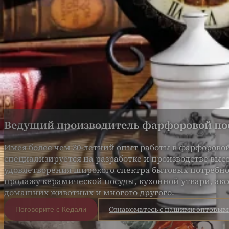
О нас
Блог
Контакты
Получить цитату
Ведущий производитель фарфоровой пос
Имея более чем 30-летний опыт работы в фарфорово
специализируется на разработке и производстве вы
удовлетворения широкого спектра бытовых потребнос
продажу керамической посуды, кухонной утвари, акс
домашних животных и многого другого.
Ознакомьтесь с нашими оптовы
Поговорите с Кедали