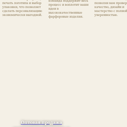
команда поддержит весь
печать логотипа и выбор
позволяя вам прове
процесс и воплотит ваши
упаковки, что позволяет
качество, дизайн и
идеи в
сделать персонализацию
мастерство с полно
высококачественные
экономически выгодной.
уверенностью.
фарфоровые изделия.
Оптовая продажа