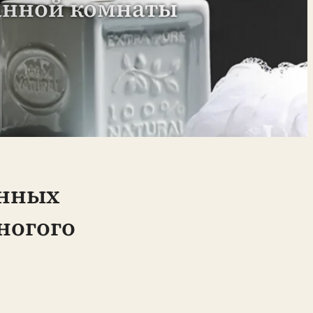
ванной комнаты
онных
ногого