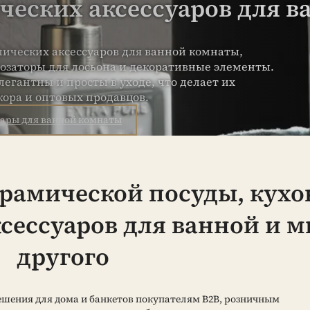
ческих аксессуаров для 
мических аксессуаров для ванной комнаты,
дозаторы для лосьона и декоративные элементы.
егантны и просты в уходе, что делает их
ора и оптовых продавцов.
уары для ванной комнаты
ерамической посуды, кух
сессуаров для ванной и м
другого
ешения для дома и банкетов покупателям B2B, розничным