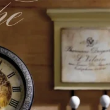
итулу