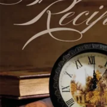
Перейти к основному содержанию
Перейти к нижнему колонт
Главная
Продукты
АКСЕССУАРЫ ДЛЯ ВАННОЙ КОМНАТЫ
Кухонные принадлежности
ПОСУДА
КРУЖКА/ЧАШКА
ДОМАШНИЙ ДЕКОР
ДОМАШНЕЕ ЖИВОТНОЕ
Индивидуальное Обслуживание
Способность