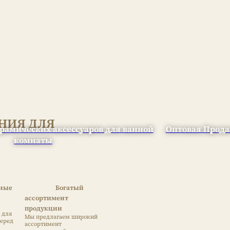
НИЯ ДЛЯ
рамических аксессуаров для ванной
Оптовая Прода
комнаты
тные
Богатый
ассортимент
продукции
 для
Мы предлагаем широкий
перед
ассортимент