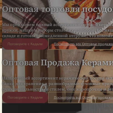
Оптовая торговля посудо
Мы предлагаем полный ассортимент оптовой керамич
кружки, чашки и наборы столовых приборов. Все на
складе и готовы к немедленной отгрузке, что помож
Посмотреть все Оптовая продажа
Поговорите с Кедали
Оптовая Продажа Керам
Наш оптовый ассортимент керамической посуды вклю
банки для хранения и разнообразные кухонные при
функциональностью и стилем, они жаропрочны и ле
Посмотреть все Оптовая продажа
Поговорите с Кедали