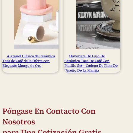
A granel Clásica de Cerámica
Mayorista De Lujo De
Taza de Café de la Oferta con
Cerámica Taza De Café Con
Elegante Mango de Oro
Platillo Set – Cadena De Plata De
Diseño De La Manija
Póngase En Contacto Con
Nosotros
para Una Cotización Gratis