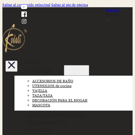
Saltar al contenido principal
Saltar al pie de página
Spanish
Spanish
Casa
Productos
ACCESORIOS DE BAÑO
UTENSILIOS de cocina
VAJILLA
TAZA/TAZA
DECORACIÓN PARA EL HOGAR
MASCOTA
Servicio Personalizado
La capacidad de
Acerca de