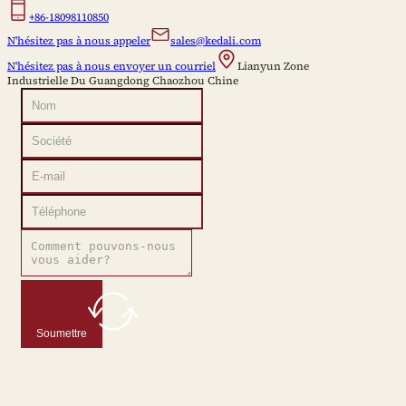
+86-18098110850
N'hésitez pas à nous appeler
sales@kedali.com
N'hésitez pas à nous envoyer un courriel
Lianyun Zone
Industrielle Du Guangdong Chaozhou Chine
Soumettre