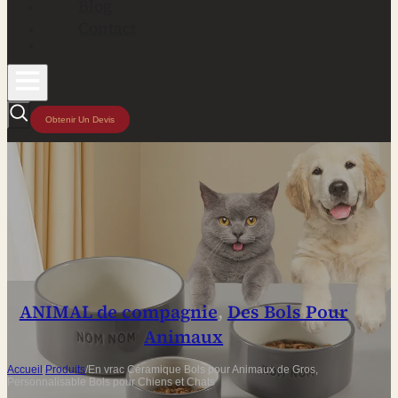
Blog
Contact
Obtenir Un Devis
ANIMAL de compagnie
,
Des Bols Pour
Animaux
Accueil
/
Produits
/
En vrac Céramique Bols pour Animaux de Gros,
Personnalisable Bols pour Chiens et Chats