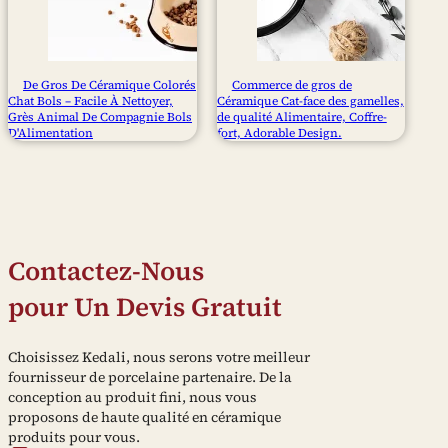
De Gros De Céramique Colorés
Commerce de gros de
Chat Bols – Facile À Nettoyer,
Céramique Cat-face des gamelles,
Grès Animal De Compagnie Bols
de qualité Alimentaire, Coffre-
D'Alimentation
fort, Adorable Design.
Contactez-Nous
pour Un Devis Gratuit
Choisissez Kedali, nous serons votre meilleur
fournisseur de porcelaine partenaire. De la
conception au produit fini, nous vous
proposons de haute qualité en céramique
produits pour vous.