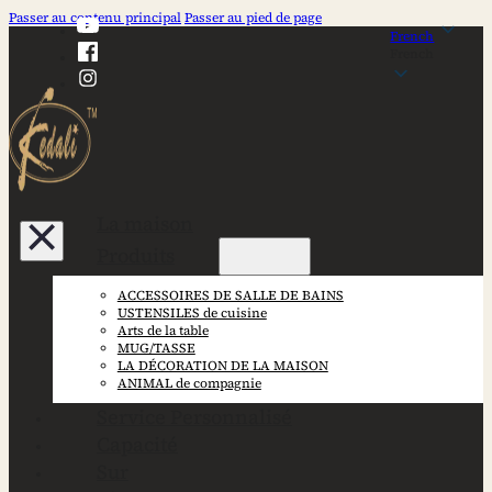
Passer au contenu principal
Passer au pied de page
French
French
La maison
Produits
ACCESSOIRES DE SALLE DE BAINS
USTENSILES de cuisine
Arts de la table
MUG/TASSE
LA DÉCORATION DE LA MAISON
ANIMAL de compagnie
Service Personnalisé
Capacité
Sur