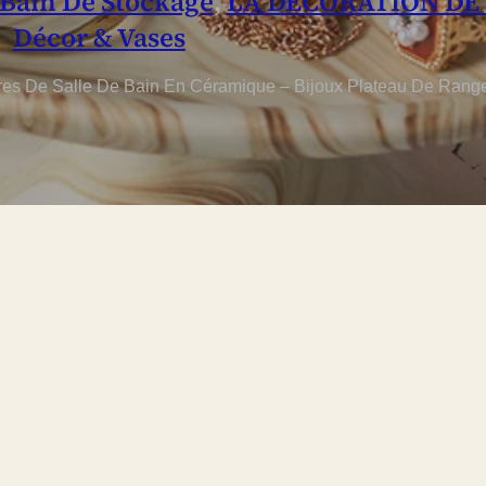
Bain De Stockage
,
LA DÉCORATION DE
Décor & Vases
s De Salle De Bain En Céramique – Bijoux Plateau De Rang