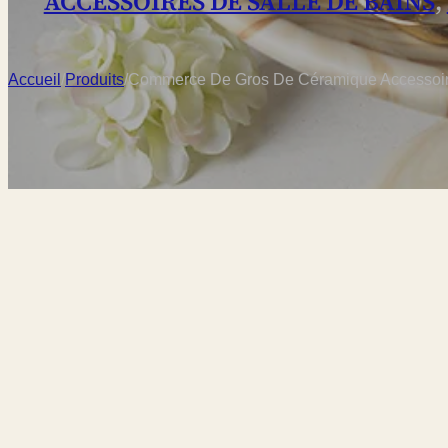
ACCESSOIRES DE SALLE DE BAINS
,
Accueil
/
Produits
/
Commerce De Gros De Céramique Accessoire