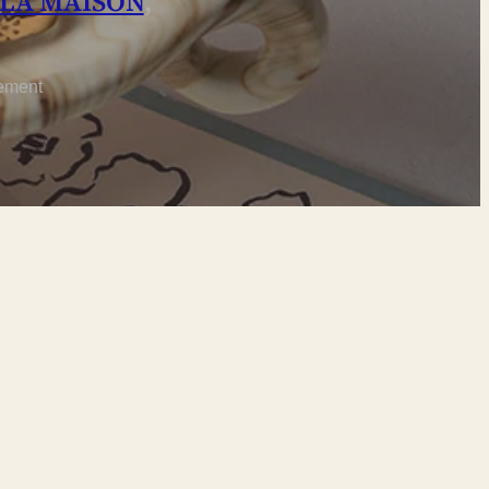
 LA MAISON
,
ement