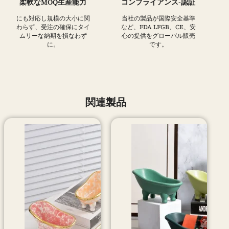
柔軟なMOQ生産能力
コンプライアンス-認証
にも対応し規模の大小に関
当社の製品が国際安全基準
わらず、受注の確保にタイ
など、FDA LFGB、CE、安
ムリーな納期を損なわず
心の提供をグローバル販売
に。
です。
関連製品