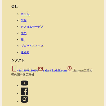
会社
ホーム
製品
カスタムサービス
能力
報
ブログ＆ニュース
連絡先
ンタクト
+86-18098110850
sales@kedali.com
Lianyun工業地
帯の潮中国広東省