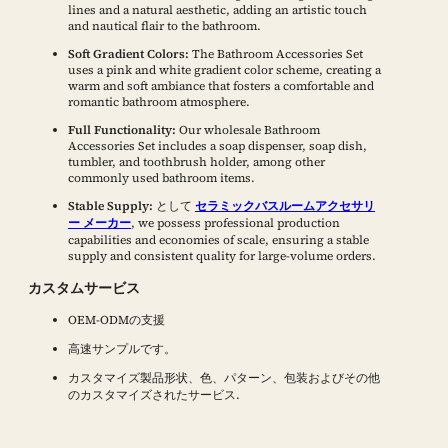
lines and a natural aesthetic, adding an artistic touch
and nautical flair to the bathroom.
Soft Gradient Colors:
The Bathroom Accessories Set
uses a pink and white gradient color scheme, creating a
warm and soft ambiance that fosters a comfortable and
romantic bathroom atmosphere.
Full Functionality:
Our wholesale Bathroom
Accessories Set includes a soap dispenser, soap dish,
tumbler, and toothbrush holder, among other
commonly used bathroom items.
Stable Supply:
として
セラミックバスルームアクセサリ
ー メーカー
, we possess professional production
capabilities and economies of scale, ensuring a stable
supply and consistent quality for large-volume orders.
カスタムサービス
OEM-ODMの支援
高速サンプルです。
カスタマイズ製品形状、色、パターン、包装およびその他
のカスタマイズされたサービス.