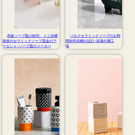
高級ソープ皿の卸売、ミニ浴槽
バルクセラミックソープのお料
形状のセラミックソープ皿金のア
理卸売浴槽の設計–浴場付属工
クセント–ソープ皿のメーカー
場