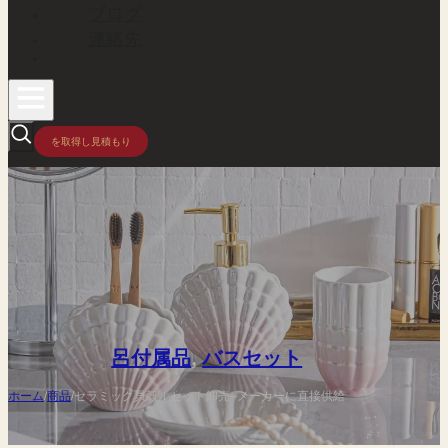
ブログ
連絡先
を取得し見積もり
呂付属品
,
バスセット
ホーム
/
商品
/
セラミック貝殻ルセット卸売–メーカーに直接供給