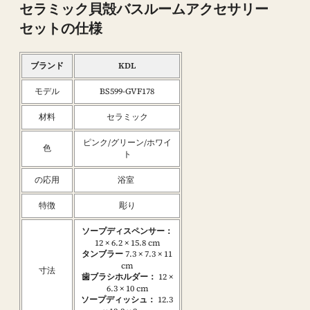
セラミック貝殻バスルームアクセサリー
セットの仕様
ブランド
KDL
モデル
BS599-GVF178
材料
セラミック
ピンク/グリーン/ホワイ
色
ト
の応用
浴室
特徴
彫り
ソープディスペンサー：
12 × 6.2 × 15.8 cm
タンブラー
7.3 × 7.3 × 11
cm
寸法
歯ブラシホルダー：
12 ×
6.3 × 10 cm
ソープディッシュ：
12.3