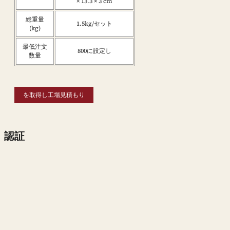
× 13.3 × 3 cm
総重量
1.5kg/セット
(kg)
最低注文
800に設定し
数量
を取得し工場見積もり
認証