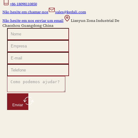
+86-18098110850
Não hesite em chamar-nos
sales@kedali.com
Não hesite em nos enviar um email
Lianyun Zona Industrial De
Chaozhou Guangdong China
Enviar