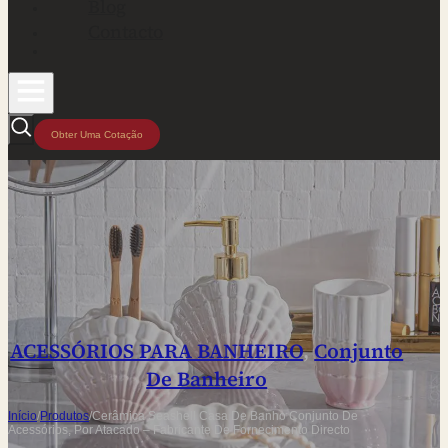
Blog
Contacto
Obter Uma Cotação
ACESSÓRIOS PARA BANHEIRO
,
Conjunto
De Banheiro
Início
/
Produtos
/
Cerâmica Seashell Casa De Banho Conjunto De
Acessórios, Por Atacado – Fabricante De Fornecimento Directo