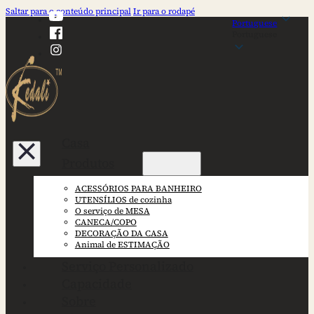
Saltar para o conteúdo principal
Ir para o rodapé
Portuguese
Portuguese
Casa
Produtos
ACESSÓRIOS PARA BANHEIRO
UTENSÍLIOS de cozinha
O serviço de MESA
CANECA/COPO
DECORAÇÃO DA CASA
Animal de ESTIMAÇÃO
Serviço Personalizado
Capacidade
Sobre