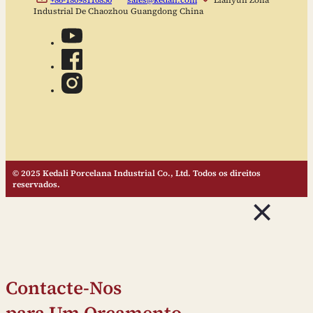
+86-18098110850
sales@kedali.com
Lianyun Zona
Industrial De Chaozhou Guangdong China
© 2025 Kedali Porcelana Industrial Co., Ltd. Todos os direitos
reservados.
Contacte-Nos
para Um Orçamento