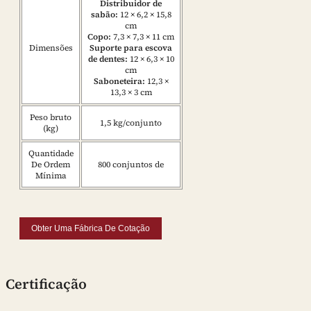
Distribuidor de
sabão:
12 × 6,2 × 15,8
cm
Copo:
7,3 × 7,3 × 11 cm
Dimensões
Suporte para escova
de dentes:
12 × 6,3 × 10
cm
Saboneteira:
12,3 ×
13,3 × 3 cm
Peso bruto
1,5 kg/conjunto
(kg)
Quantidade
De Ordem
800 conjuntos de
Mínima
Obter Uma Fábrica De Cotação
Certificação