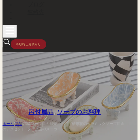
ブログ
連絡先
を取得し見積もり
呂付属品
,
ソープのお料理
ホーム
/
商品
/
高級ソープ皿の卸売、ミニ浴槽形状のセラミックソープ皿金
のアクセント–ソープ皿のメーカー