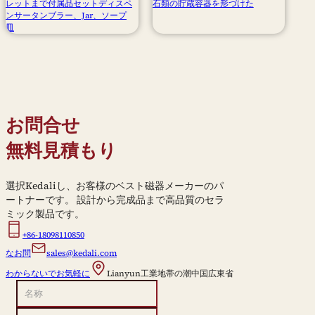
レットまで付属品セットディスペ
石類の貯蔵容器を形づけた
ンサータンブラー、Jar、ソープ
皿
お問合せ
無料見積もり
選択Kedaliし、お客様のベスト磁器メーカーのパ
ートナーです。 設計から完成品まで高品質のセラ
ミック製品です。
+86-18098110850
なお問
sales@kedali.com
わからないでお気軽に
Lianyun工業地帯の潮中国広東省