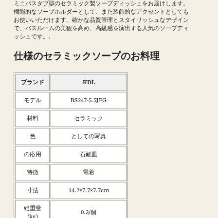
ミニバスタブ型のセラミック製ソープディッシュをお届けします。
機能的なソープホルダーとして、また装飾的なアクセントとしても
お使いいただけます。確かな品質管理とスタイリッシュなデザイン
で、バスルームの美観を高め、高級感を演出する人気のソープディ
ッシュです。.
仕様のセラミックソープのお料理
ブランド
KDL
モデル
BS247-5.5JFG
材料
セラミック
色
としての写真
の応用
石鹸皿
特徴
電着
寸法
14.2×7.7×7.7cm
総重量
0.3/個
(kg)