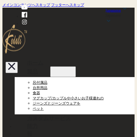
メインコンテンツへスキップ
フッターへスキップ
Japanese
Japanese
ホーム
製品
呂付属品
台所用品
食器
マグカップ/カップルや小さいお子様連れの
ジーンズとジーンズウェアを
ペット
カスタムサービス
能力
報