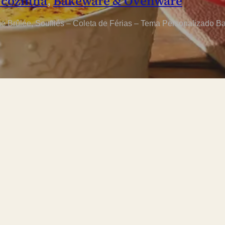
 cozinha
,
Bakeware & Ovenware
 Brûlée, Soufflés – Coleta de Férias – Tema Personalizado B