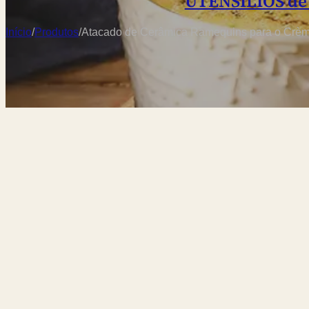
UTENSÍLIOS de
Início
/
Produtos
/
Atacado de Cerâmica Ramequins para o Crème