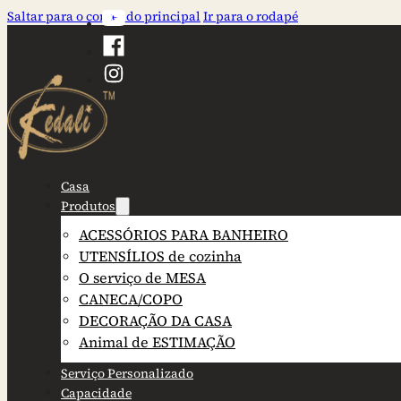
Saltar para o conteúdo principal
Ir para o rodapé
Casa
Produtos
ACESSÓRIOS PARA BANHEIRO
UTENSÍLIOS de cozinha
O serviço de MESA
CANECA/COPO
DECORAÇÃO DA CASA
Animal de ESTIMAÇÃO
Serviço Personalizado
Capacidade