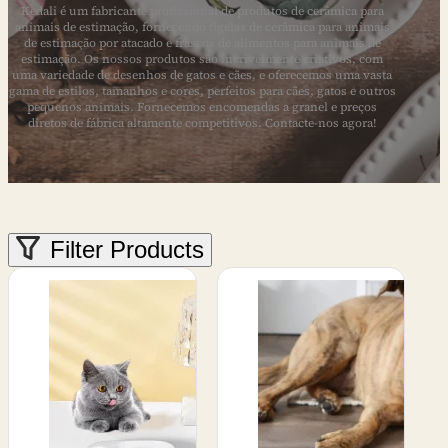
Kedali é um fabricante profissional de produtos de cerâmica para
animais de estimação, fornecendo tigelas de cerâmica para animais
de estimação por atacado e frascos de alimentos para animais de
estimação. Os nossos produtos são incrivelmente criativos, com
uma variedade de desenhos de gatos e cães, e oferecemos uma vasta
gama de estilos, tamanhos e cores, perfeitos para cães, gatos e outros
pequenos animais. Fornecemos encomendas a granel e preços
diretos de fábrica altamente competitivos. Contacte-nos agora!