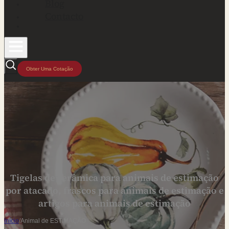
Blog
Contacto
Obter Uma Cotação
Tigelas de cerâmica para animais de estimação
por atacado, frascos para animais de estimação e
artigos para animais de estimação
Início
/
Animal de ESTIMAÇÃO