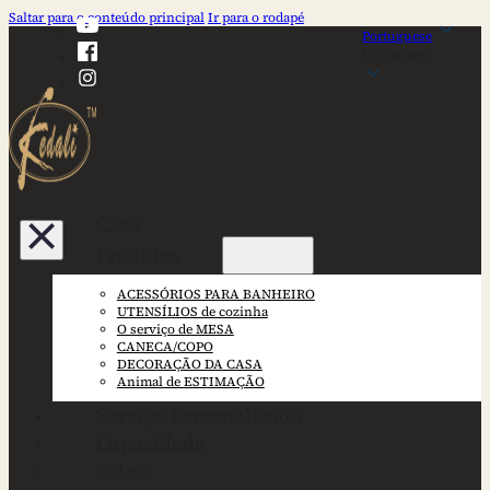
Saltar para o conteúdo principal
Ir para o rodapé
Portuguese
Portuguese
Casa
Produtos
ACESSÓRIOS PARA BANHEIRO
UTENSÍLIOS de cozinha
O serviço de MESA
CANECA/COPO
DECORAÇÃO DA CASA
Animal de ESTIMAÇÃO
Serviço Personalizado
Capacidade
Sobre