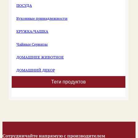
аксессуаров для ванной
предложении широкого
ПОСУДА
комнаты, мы предлагаем
ассортимента SKU с
услуги OEM и ODM
четкой категоризацией
кастомизации, адаптируя
по семейным признакам
Кухонные принадлежности
продукцию к вашим
(мама, папа, девочка,
конкретным
мальчик и т.д.), что
КРУЖКА/ЧАШКА
потребностям для
побуждает клиентов
создания уникальных
приобретать полный
высококачественных
набор, тем самым
Чайные Сервизы
аксессуаров для ванной
повышая среднюю
комнаты. Технические
стоимость сделки. Этот
характеристики…
продукт идеально
ДОМАШНЕЕ ЖИВОТНОЕ
подходит для…
ДОМАШНИЙ ДЕКОР
Теги продуктов
Сотрудничайте напрямую с производителем