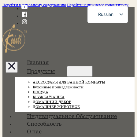
Перейти к основному содержанию
Перейти к нижнему колонтитулу
Russian
English
French
German
Spanish
Главная
Portuguese
Продукты
Japanese
АКСЕССУАРЫ ДЛЯ ВАННОЙ КОМНАТЫ
Korean
Кухонные принадлежности
ПОСУДА
КРУЖКА/ЧАШКА
ДОМАШНИЙ ДЕКОР
ДОМАШНЕЕ ЖИВОТНОЕ
Индивидуальное Обслуживание
Способность
О нас