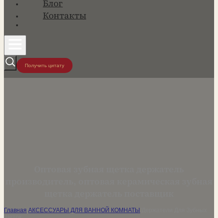
Блог
Контакты
Получить цитату
Оптовая зубная щетка держатель
производитель, оптовая керамическая зубная
щетка держатель поставщик
Главная
/
АКСЕССУАРЫ ДЛЯ ВАННОЙ КОМНАТЫ
/
Держатели Для Зубных
Щеток