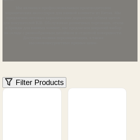
Мы являемся профессиональным производителем
керамических аксессуаров для ванной комнаты из Китая. Мы
предлагаем оптовые керамические держатели зубных щеток
для покупателей B2B. Обслуживая розничных торговцев, отели
и бренды для ванных комнат, мы предлагаем широкий выбор
на складе с разнообразным дизайном и отделкой поверхности.
Доступна полная персонализация, а также
высококонкурентные прямые цены.