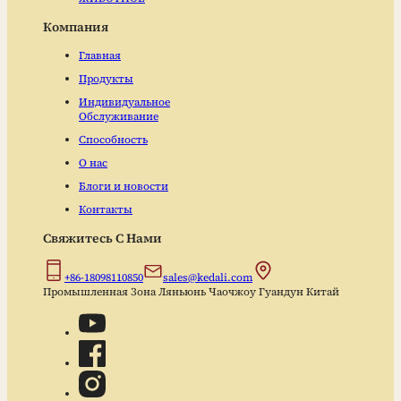
Компания
Главная
Продукты
Индивидуальное
Обслуживание
Способность
О нас
Блоги и новости
Контакты
Свяжитесь С Нами
+86-18098110850
sales@kedali.com
Промышленная Зона Ляньюнь Чаочжоу Гуандун Китай