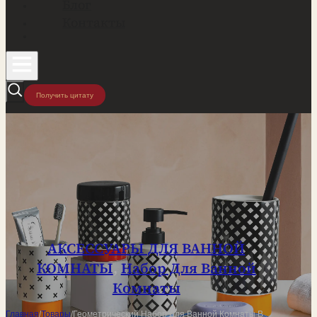
Блог
Контакты
Получить цитату
АКСЕССУАРЫ ДЛЯ ВАННОЙ
КОМНАТЫ
,
Набор Для Ванной
Комнаты
Главная
/
Товары
/
Геометрический Набор Для Ванной Комнаты В