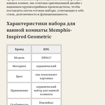
ванных комнат, мы сочетаем оригинальный дизайн с
надежным крупносерийным производством, чтобы
поставлять оптом готовые наборы, сочетающие в себе
стиль, долговечность и функциональность.
Характеристики набора для
ванной комнаты Memphis-
Inspired Geometric
Бренд
KDL
Модель
DBS617
Материал
керамический
как показывает
Цвет
картинка
керамический
Применение
набор для ванной
комнаты
Наклейка/
Особенность