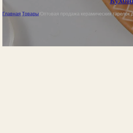
Кухон
Главная
/
Товары
/
Оптовая продажа керамических тарелок 