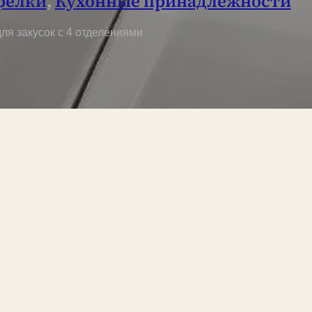
релки
,
Кухонные принадлежности
ля закусок с 4 отделениями