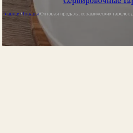
Сервировочные Та
Главная
/
Товары
/
Оптовая продажа керамических тарелок д