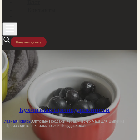
Блог
Контакты
Получить цитату
Кухонные принадлежности
Главная
/
Товары
/
Оптовые Продажи Керамических Чаш Для Выпечки
– Производитель Керамической Посуды Kedali