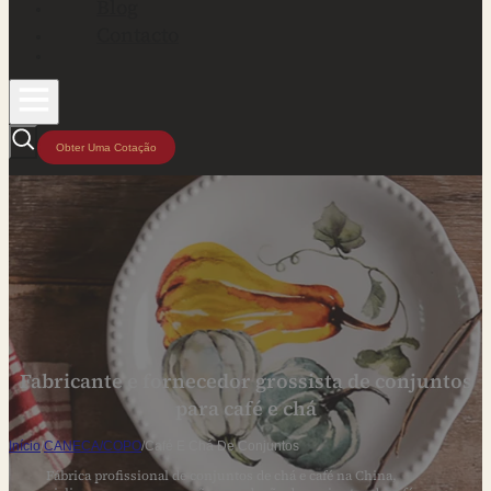
Blog
Contacto
Obter Uma Cotação
Fabricante e fornecedor grossista de conjuntos
para café e chá
Início
/
CANECA/COPO
/
Café E Chá De Conjuntos
Fábrica profissional de conjuntos de chá e café na China,