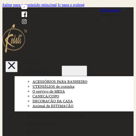
Saltar para o conteúdo principal
Ir para o rodapé
Portuguese
Portuguese
Casa
Produtos
ACESSÓRIOS PARA BANHEIRO
UTENSÍLIOS de cozinha
O serviço de MESA
CANECA/COPO
DECORAÇÃO DA CASA
Animal de ESTIMAÇÃO
Serviço Personalizado
Capacidade
Sobre