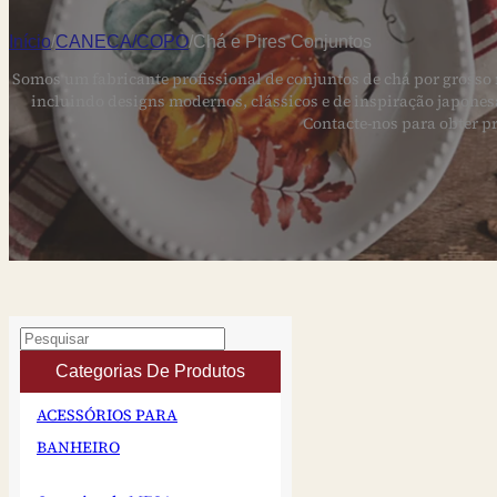
Início
/
CANECA/COPO
/
Chá e Pires Conjuntos
Somos um fabricante profissional de conjuntos de chá por grosso
incluindo designs modernos, clássicos e de inspiração japonesa
Contacte-nos para obter p
Categorias De Produtos
ACESSÓRIOS PARA
BANHEIRO