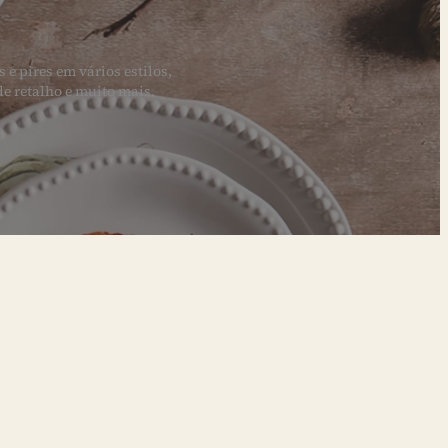
e pires em vários estilos,
e retalho e muito mais.