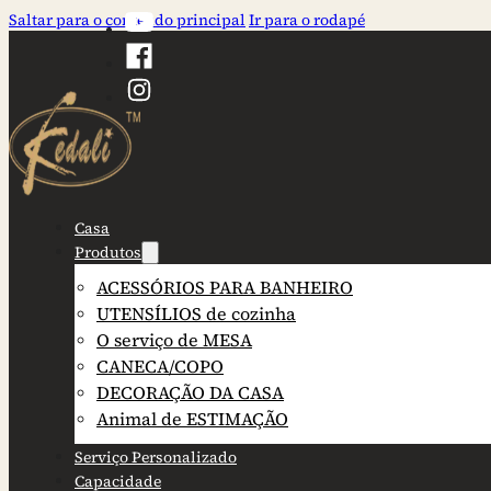
Saltar para o conteúdo principal
Ir para o rodapé
Casa
Produtos
ACESSÓRIOS PARA BANHEIRO
UTENSÍLIOS de cozinha
O serviço de MESA
CANECA/COPO
DECORAÇÃO DA CASA
Animal de ESTIMAÇÃO
Serviço Personalizado
Capacidade