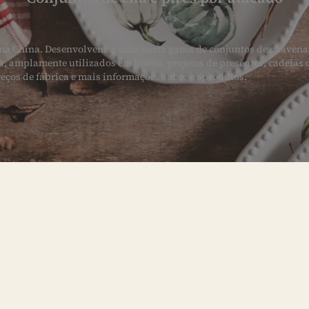
 na China. Desenvolvemos uma vasta gama de conjuntos de chávenas 
, amplamente utilizados em hotéis, projetos de presentes, cadeias d
reços de fábrica e mais informações sobre os produtos.