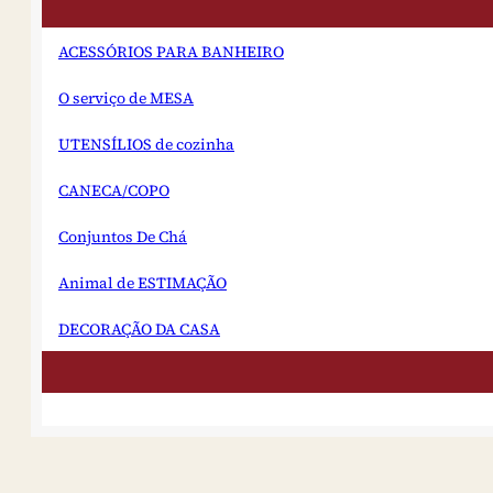
visual atraente coleção
modernos e de estilo
ACESSÓRIOS PARA BANHEIRO
de vida focado
mercados. Ideal para
O serviço de MESA
varejo global dos
mercados. Atacado de
Cerâmica de Louça
UTENSÍLIOS de cozinha
Conjunto de
Especificações Marca
CANECA/COPO
Modelo KDL A538
Material cerâmico de
Conjuntos De Chá
cor-de-rosa Aplicativo
de serviço de mesa
Animal de ESTIMAÇÃO
Mínimo...
DECORAÇÃO DA CASA