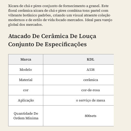
Xícara de chá e pires conjunto de fornecimento a granel. Este
floral cerâmica xícara de chá e pires combina tons pastel com
vibrante botânico padrões, criando um visual atraente coleção
modernos e de estilo de vida focado mercados. Ideal para varejo
global dos mercados.
Atacado De Cerâmica De Louça
Conjunto De Especificações
Marca
KDL
Modelo
A538
Material
cerâmica
cor
cor-de-rosa
Aplicação
o serviço de mesa
Quantidade De
800sets
Ordem Mínima