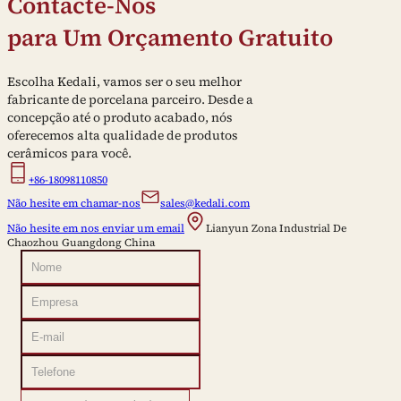
Contacte-Nos
para Um Orçamento Gratuito
Escolha Kedali, vamos ser o seu melhor
fabricante de porcelana parceiro. Desde a
concepção até o produto acabado, nós
oferecemos alta qualidade de produtos
cerâmicos para você.
+86-18098110850
Não hesite em chamar-nos
sales@kedali.com
Não hesite em nos enviar um email
Lianyun Zona Industrial De
Chaozhou Guangdong China