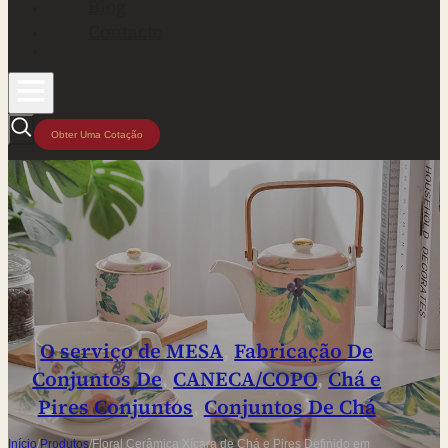
Blog
Contacto
Obter Uma Cotação
O serviço de MESA
,
Fabricação De
Conjuntos De
,
CANECA/COPO
,
Chá e
Pires Conjuntos
,
Conjuntos De Chá
Início
/
Produtos
/
Floral Cerâmica Xícara de Chá e Pires Definido em