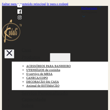
Saltar para o conteúdo principal
Ir para o rodapé
Portuguese
Portuguese
Casa
Produtos
ACESSÓRIOS PARA BANHEIRO
UTENSÍLIOS de cozinha
O serviço de MESA
CANECA/COPO
DECORAÇÃO DA CASA
Animal de ESTIMAÇÃO
Serviço Personalizado
Capacidade
Sobre