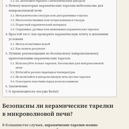
III. Избегайте тарелок с металлическим декором
Почему некоторые керамические тарелки небезопасны для
микроволновой печи
Металлические глазури или декоративная отделка
Низкокачественная или потрескавшаяся глазурь
Пористый керамический материал
Старинные, ручные или винтажные керамические тарелки
Простой тест: как проверить керамическую плиту в домашних
условиях
Метод испытания водой
Как понять результат
Лучшие рекомендации по безопасному микроволновому
приготовлению керамических тарелок
Используйте только тарелки, безопасные для микроволновой
печи
Избегайте резких перепадов температуры
Не включайте в микроволновую печь пустые тарелки
Осмотрите пластины перед использованием
Заключение
О производителе посуды Kedali
Безопасны ли керамические тарелки
в микроволновой печи?
В большинстве случаев,
керамические тарелки можно