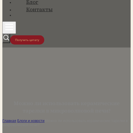
Блог
Контакты
Получить цитату
Можно ли использовать керамические
тарелки в микроволновой печи?
Главная
/
Блоги и новости
/
Можно ли использовать керамические тарелки в
микроволновой печи?