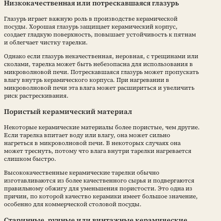
Низкокачественная или потрескавшаяся глазурь
Глазурь играет важную роль в производстве керамической
посуды. Хорошая глазурь защищает керамический корпус,
создает гладкую поверхность, повышает устойчивость к пятнам
и облегчает чистку тарелки.
Однако если глазурь некачественная, неровная, с трещинами или
сколами, тарелка может быть небезопасна для использования в
микроволновой печи. Потрескавшаяся глазурь может пропускать
влагу внутрь керамического корпуса. При нагревании в
микроволновой печи эта влага может расшириться и увеличить
риск растрескивания.
Пористый керамический материал
Некоторые керамические материалы более пористые, чем другие.
Если тарелка впитает воду или влагу, она может сильно
нагреться в микроволновой печи. В некоторых случаях она
может треснуть, потому что влага внутри тарелки нагревается
слишком быстро.
Высококачественные керамические тарелки обычно
изготавливаются из более качественного сырья и подвергаются
правильному обжигу для уменьшения пористости. Это одна из
причин, по которой качество керамики имеет большое значение,
особенно для коммерческой столовой посуды.
Старинные, ручные или винтажные керамические