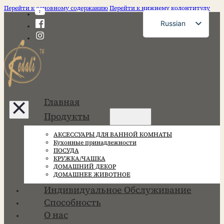
Перейти к основному содержанию
Перейти к нижнему колонтитулу
Russian
English
French
German
Spanish
Главная
Portuguese
Продукты
Japanese
АКСЕССУАРЫ ДЛЯ ВАННОЙ КОМНАТЫ
Korean
Кухонные принадлежности
ПОСУДА
КРУЖКА/ЧАШКА
ДОМАШНИЙ ДЕКОР
ДОМАШНЕЕ ЖИВОТНОЕ
Индивидуальное Обслуживание
Способность
О нас