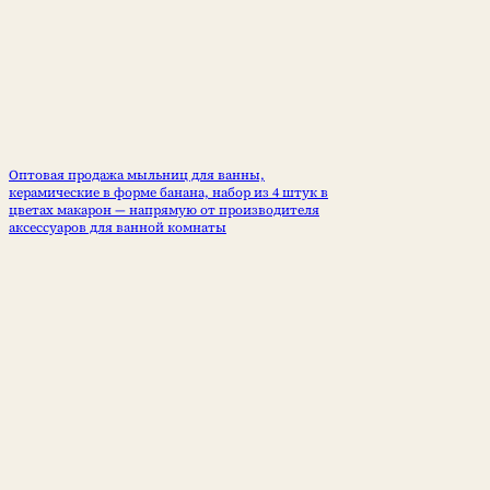
Оптовая продажа мыльниц для ванны,
керамические в форме банана, набор из 4 штук в
цветах макарон — напрямую от производителя
аксессуаров для ванной комнаты