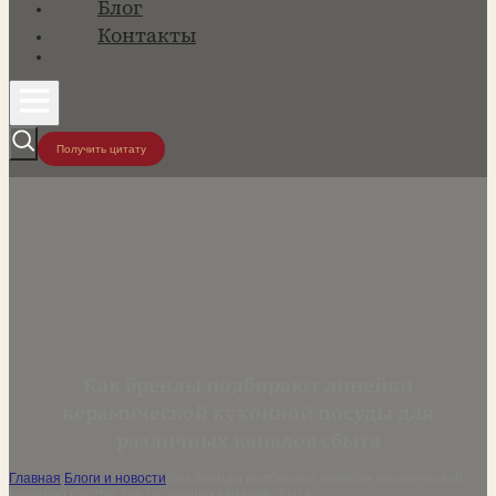
Блог
Контакты
Получить цитату
Как бренды подбирают линейки
керамической кухонной посуды для
различных каналов сбыта
Главная
/
Блоги и новости
/
Как бренды подбирают линейки керамической
кухонной посуды для различных каналов сбыта