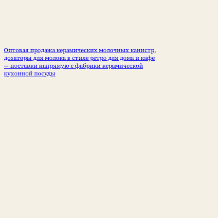
Оптовая продажа керамических молочных канистр,
дозаторы для молока в стиле ретро для дома и кафе
— поставки напрямую с фабрики керамической
кухонной посуды