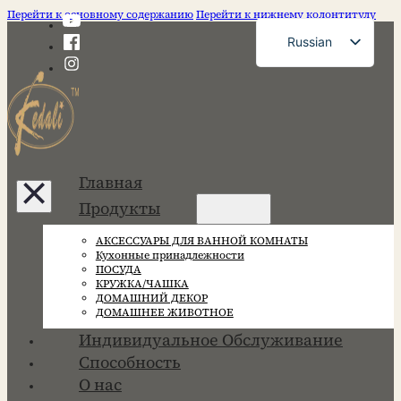
Перейти к основному содержанию
Перейти к нижнему колонтитулу
Russian
English
French
German
Spanish
Главная
Portuguese
Продукты
Japanese
АКСЕССУАРЫ ДЛЯ ВАННОЙ КОМНАТЫ
Korean
Кухонные принадлежности
ПОСУДА
КРУЖКА/ЧАШКА
ДОМАШНИЙ ДЕКОР
ДОМАШНЕЕ ЖИВОТНОЕ
Индивидуальное Обслуживание
Способность
О нас