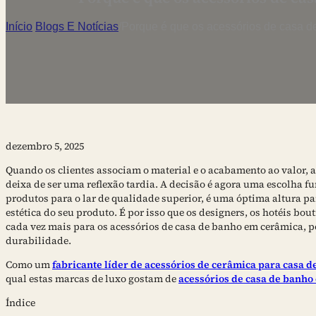
Início
/
Blogs E Notícias
/
Porque é que os acessórios de casa d
dezembro 5, 2025
Quando os clientes associam o material e o acabamento ao valor, a
deixa de ser uma reflexão tardia. A decisão é agora uma escolha 
produtos para o lar de qualidade superior, é uma óptima altura par
estética do seu produto. É por isso que os designers, os hotéis bou
cada vez mais para os acessórios de casa de banho em cerâmica, 
durabilidade.
Como um
fabricante líder de acessórios de cerâmica para casa 
qual estas marcas de luxo gostam de
acessórios de casa de banho
Índice