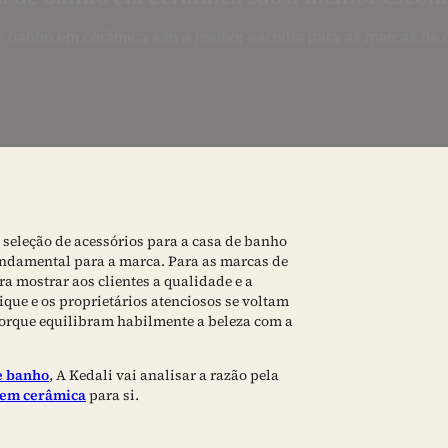
e banho em cerâmica são a melhor escolha para as marcas de 
 seleção de acessórios para a casa de banho
fundamental para a marca. Para as marcas de
a mostrar aos clientes a qualidade e a
tique e os proprietários atenciosos se voltam
porque equilibram habilmente a beleza com a
de banho
, A Kedali vai analisar a razão pela
 em cerâmica
para si.