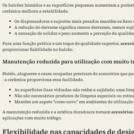
Os balcões húmidos e as superfícies pequenas aumentam a probabi
cerâmica melhora a estabilidade.
Os dispensadores e suportes mais pesados mantêm-se fixos 
A redução do derrame significa menos derrames, menos suj
A sensação de solidez e peso aumenta a perceção da qualida
Para uma função prática e um toque de qualidade superior,
acessó
proporcionar fiabilidade no balcão.
Manutenção reduzida para utilização com muito t
Hotéis, alugueres e casas ocupadas precisam de acessórios que
- a cerâmica proporciona essa facilidade.
As superfícies lisas vidradas não retêm a sujidade; uma lim
Não são necessários produtos de limpeza especiais ou rotin
Mantém um aspeto “como novo” em ambientes de utilização 
A manutenção reduzida e a estética duradoura tornam
acessórios
aplicações com muito tráfego.
Flexibilidade nas capacidades de desi