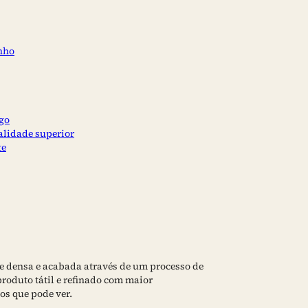
nho
go
alidade superior
te
ie densa e acabada através de um processo de
roduto tátil e refinado com maior
os que pode ver.