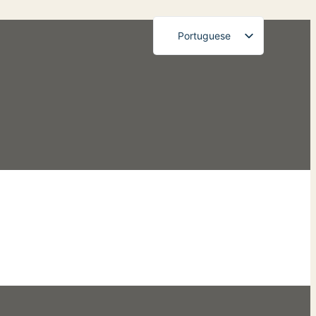
Portuguese
English
French
German
Russian
Spanish
Japanese
Korean