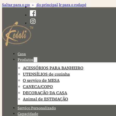
Saltar para o conteúdo principal
Ir para o rodapé
Casa
Produtos
ACESSÓRIOS PARA BANHEIRO
UTENSÍLIOS de cozinha
O serviço de MESA
CANECA/COPO
DECORAÇÃO DA CASA
Animal de ESTIMAÇÃO
Serviço Personalizado
Capacidade